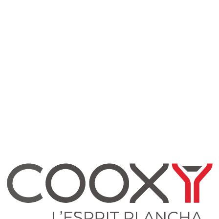
hemin des Deux Mas, 30100 Alès, France
Prénom
*
Nom
*
Email
*
Organisation
Message
*